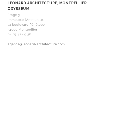
LEONARD ARCHITECTURE, MONTPELLIER
ODYSSEUM
Étage 3,
Immeuble l’Ammonite,
72 boulevard Pénélope,
34000 Montpellier
04 67 47 69 36
agence@leonard-architecture.com