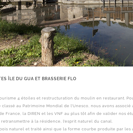
ES ÎLE DU GUA ET BRASSERIE FLO
urisme 4 étoiles et restructuration du moulin en restaurant. Po
e classé au Patrimoine Mondial de l’Unesco, nous avons associé a
e France, la DIREN et les VNF au plus tôt afin de valider nos é
e retransmettre à la résidence, l’esprit naturel du canal.
e bois naturel et traité ainsi que la forme courbe produite par le