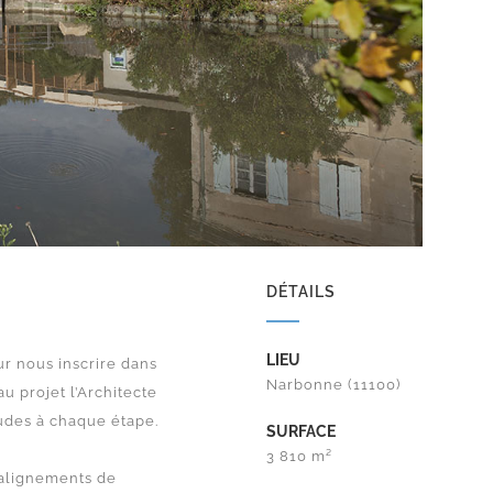
DÉTAILS
LIEU
ur nous inscrire dans
Narbonne (11100)
u projet l’Architecte
tudes à chaque étape.
SURFACE
3 810 m²
s alignements de