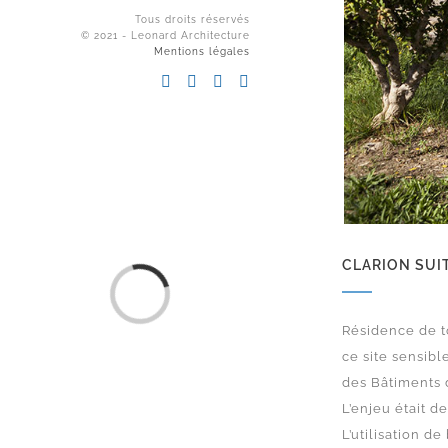
Tous droits réservés
© 2021 - Leonard Architecture
Mentions légales
CLARION SUIT
Loading...
Résidence de to
ce site sensibl
des Bâtiments d
L’enjeu était d
L’utilisation d