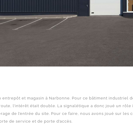
un entrepôt et magasin à Narbonne. Pour ce bâtiment industriel d
oute, l’intérêt était double. La signalétique a donc joué un rôle
pérage de l’entrée du site. Pour ce faire, nous avons joué sur les 
rte de service et de porte d’accès.