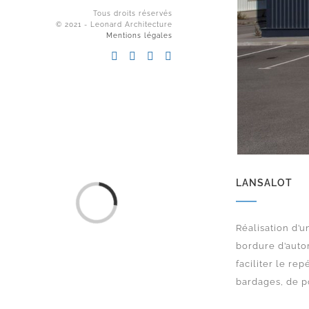
Tous droits réservés
© 2021 - Leonard Architecture
Mentions légales
LANSALOT
Loading...
Réalisation d’
bordure d’autor
faciliter le re
bardages, de po