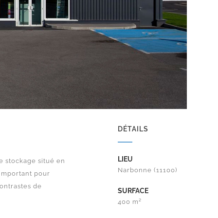
DÉTAILS
LIEU
e stockage situé en
Narbonne (11100)
 important pour
contrastes de
SURFACE
400 m²