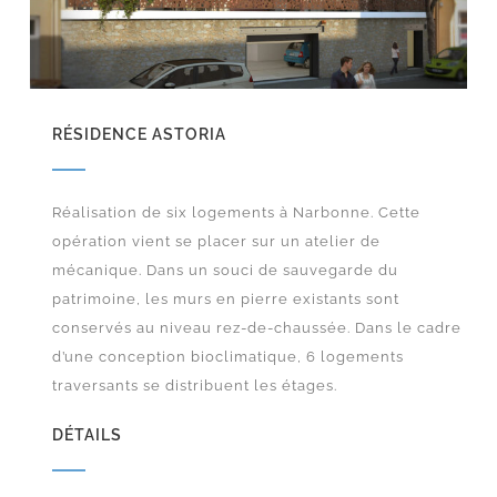
RÉSIDENCE ASTORIA
Réalisation de six logements à Narbonne. Cette
opération vient se placer sur un atelier de
mécanique. Dans un souci de sauvegarde du
patrimoine, les murs en pierre existants sont
conservés au niveau rez-de-chaussée. Dans le cadre
d’une conception bioclimatique, 6 logements
traversants se distribuent les étages.
DÉTAILS