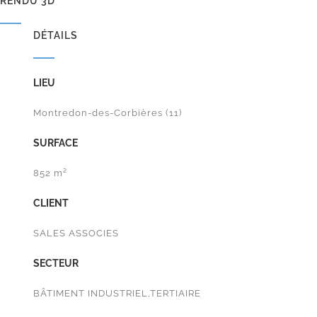
RENDU 3D
DÉTAILS
LIEU
Montredon-des-Corbières (11)
SURFACE
852 m²
CLIENT
SALES ASSOCIES
SECTEUR
BÂTIMENT INDUSTRIEL,TERTIAIRE