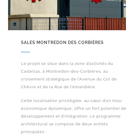
SALES MONTREDON DES CORBIÈRES
Le projet se situe dans la zone d’activités du
Castellas, à Montredon-des-Corbières, au
croisement stratégique de l’Avenue du Col de
Chèvre et de la Rue de l’Amandière.
Cette localisation privilégiée, au cœur d’un tissu
économique dynamique, offre un fort potentiel de
développement et d’intégration.
Le programme
architectural se compose de deux entités
principales :